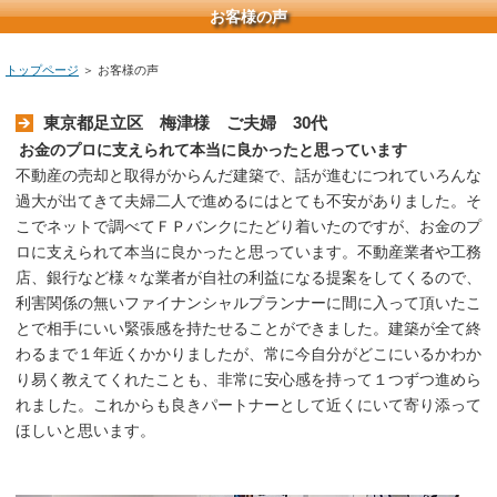
お客様の声
トップページ
＞ お客様の声
東京都足立区 梅津様 ご夫婦 30代
お金のプロに支えられて本当に良かったと思っています
不動産の売却と取得がからんだ建築で、話が進むにつれていろんな
過大が出てきて夫婦二人で進めるにはとても不安がありました。そ
こでネットで調べてＦＰバンクにたどり着いたのですが、お金のプ
ロに支えられて本当に良かったと思っています。不動産業者や工務
店、銀行など様々な業者が自社の利益になる提案をしてくるので、
利害関係の無いファイナンシャルプランナーに間に入って頂いたこ
とで相手にいい緊張感を持たせることができました。建築が全て終
わるまで１年近くかかりましたが、常に今自分がどこにいるかわか
り易く教えてくれたことも、非常に安心感を持って１つずつ進めら
れました。これからも良きパートナーとして近くにいて寄り添って
ほしいと思います。