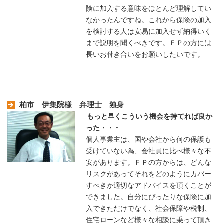
険に加入する意味をほとんど理解してい
なかったんですね。これから保険の加入
を検討する人は安易に加入せず納得いく
まで説明を聞くべきです。ＦＰの方には
長いお付き合いをお願いしたいです。
柏市 伊集院様 弁理士 独身
もっと早くこういう機会を持てれば良か
った・・・
個人事業主は、国や会社から何の保護も
受けていない為、会社員に比べ様々な不
安があります。ＦＰの方からは、どんな
リスクがあってそれをどのようにカバー
すべきか適切なアドバイスを頂くことが
できました。自分にぴったりな保険に加
入できただけでなく、社会保障や税制、
住宅ローンなど様々な相談に乗って頂き