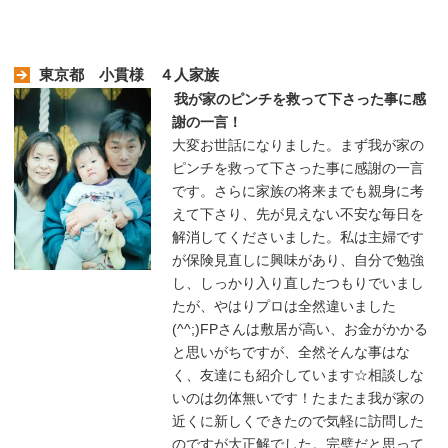
東京都 小貫様 ４人家族
我が家のピンチを救って下さった事に感
謝の一言！
大変お世話になりました。まず我が家の
ピンチを救って下さった事に感謝の一言
です。さらに家族の将来までも親身に考
えて下さり、先が見えない不安な毎日を
解消してくださいました。私は主婦です
が保険見直しに興味があり、自分で勉強
し、しっかり入り直したつもりでいまし
たが、やはりプロは全然違いました
(^^;)FPさんは敷居が高い、お金がかかる
と思いがちですが、全然そんな事はな
く、友達にも紹介しています☆相談しな
いのは勿体無いです！たまたま我が家の
近くに新しくできたので気軽に訪問した
のですが大正解でした。完璧だと思って